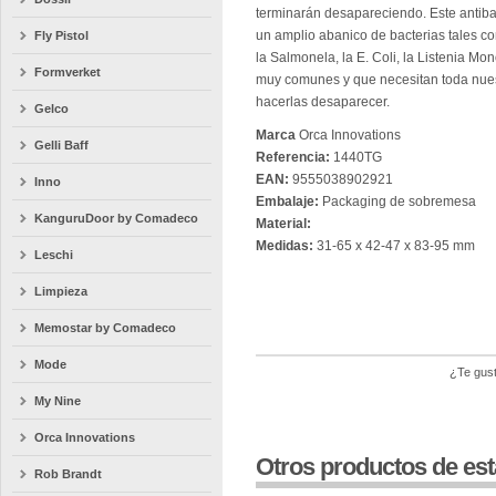
terminarán desapareciendo. Este antibac
un amplio abanico de bacterias tales com
Fly Pistol
la Salmonela, la E. Coli, la Listenia Mo
Formverket
muy comunes y que necesitan toda nues
hacerlas desaparecer.
Gelco
Marca
Orca Innovations
Gelli Baff
Referencia:
1440TG
EAN:
9555038902921
Inno
Embalaje:
Packaging de sobremesa
KanguruDoor by Comadeco
Material:
Medidas:
31-65 x 42-47 x 83-95 mm
Leschi
Limpieza
Memostar by Comadeco
Mode
¿Te gust
My Nine
Orca Innovations
Otros productos de est
Rob Brandt