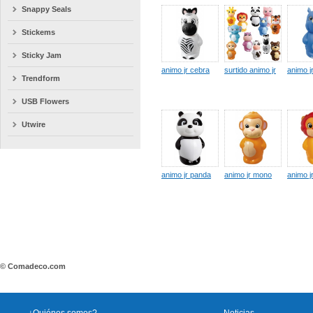
Snappy Seals
Stickems
Sticky Jam
animo jr cebra
surtido animo jr
animo jr
Trendform
USB Flowers
Utwire
animo jr panda
animo jr mono
animo j
© Comadeco.com