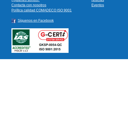
¿Quiénes somos?
Noticias
Contacta con nosotros
Eventos
Política calidad COMADECO ISO 9001
Síguenos en Facebook