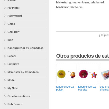
Material:
goma ventosas, tela la red.
Medidas:
36x34 cm
Fly Pistol
Formverket
Gelco
Gelli Baff
¿Te gust
Inno
KanguruDoor by Comadeco
Otros productos de est
Leschi
Limpieza
Memostar by Comadeco
Mode
tapon universal
tapon universal
set 3 r
My Nine
pulpo
estrella
sirenita
Orca Innovations
Rob Brandt