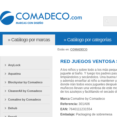
» Catálogo por marcas
» Catálogo por categorías
Estás en:
COMADECO
RED JUEGOS VENTOSA 
AnyLock
A los niños y sobre todo a los más peque
juguete al baño. Y luego los padres p
Aquatina
limpiándolos y secándolos. Una buena f
y además enseñar al niño a mantener u
Blockystar by Comadeco
donde irán todos esos juguetes despué
muñecos llevan una ventosa de este m
CleanerAll by Comadeco
de los azulejos y facilitando el secado 
Marca
Comaline by Comadeco
Comaline by Comadeco
Referencia:
301A06
Dehub
EAN:
7640111231554
Embalaje:
Packaging de sobremesa
Dossil