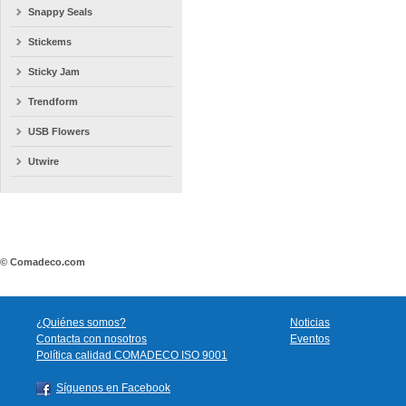
Snappy Seals
Stickems
Sticky Jam
Trendform
USB Flowers
Utwire
© Comadeco.com
¿Quiénes somos?
Noticias
Contacta con nosotros
Eventos
Política calidad COMADECO ISO 9001
Síguenos en Facebook